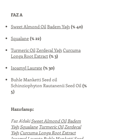
FAZ A
Sweet Almond Oil
Badem Yağı
(% 40)
Squalane
(% 22)
Turmeric Oil
Zerdeçal Yağı
Curcuma
Longa Root Extract
(% 3)
Isoamyl Laurate
(% 30)
Buhle Manketti Seed oil
Schinziophyton Rautanenii Seed Oil
(%
5)
Hazırlanışı:
Faz A'daki
Sweet Almond Oil
Badem
Yağı
Squalane
Turmeric Oil
Zerdeçal
Yağı
Curcuma Longa Root Extract
Isoamyl Laurate
Buhle Manketti Seed