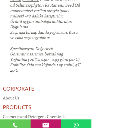
oil Schinziophyton Rautanenii Seed Oil
malzemeleri verilen sırayla (palet-
mikser) ~30 dakika karıştırılır.
Ürünü uygun ambalaja doldurulur.
Uygulama
Saçınıza birkaç damla yağ sürün. Kuru
ve ıslak saça uygulanır.
Spesifikasyon Değerleri:
Görünüm: sarımsı, berrak yağ
Yoğunluk ( 20°C): 0,90 - 0,93 g/ml (20°C)
Stabilite: Oda sıcaklığında 1 ay stabil, 5°C,
40°C
CORPORATE
About Us
PRODUCTS
Cosmetic and Detergent Chemicals
Human Resources