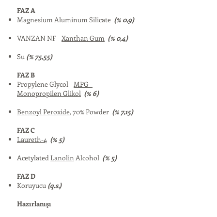
FAZ A
Magnesium Aluminum
Silicate
(% 0,9)
VANZAN NF -
Xanthan Gum
(% 0,4)
Su
(% 75,55)
FAZ B
Propylene Glycol -
MPG -
Monopropilen Glikol
(% 6)
Benzoyl Peroxide
, 70% Powder
(% 7,15)
FAZ C
Laureth-4
(% 5)
Acetylated
Lanolin
Alcohol
(% 5)
FAZ D
Koruyucu
(q.s.)
Hazırlanışı