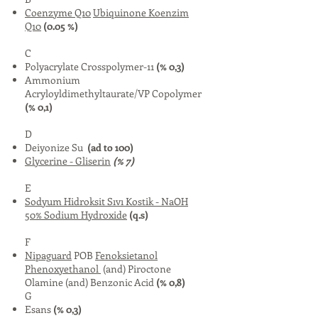
Coenzyme Q10
Ubiquinone
Koenzim
Q10
(0.05 %)
C
Polyacrylate Crosspolymer-11
(% 0,3)
Ammonium
Acryloyldimethyltaurate/VP Copolymer
(% 0,1)
D
Deiyonize Su
(ad to 100)
Glycerine - Gliserin
(% 7)
E
Sodyum Hidroksit Sıvı Kostik - NaOH
50% Sodium Hydroxide
(q.s)
F
Nipaguard
POB
Fenoksietanol
Phenoxyethanol
(and) Piroctone
Olamine (and) Benzonic Acid
(% 0,8)
G
Esans
(% 0,3)