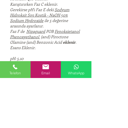
Karıştırırken Faz C eklenir.
Gerekirse pH'ı Faz E deki
Sodyum
Hidroksit Sıvı Kostik - NaOH 50%
Sodium Hydroxide
ile 5 değerine
arasında ayarlanır.
Faz F de
Nipaguard
POB
Fenoksietanol
Phenoxyethanol
(and) Piroctone
Olamine (and) Benzonic Acid
eklenir
.
Esans Eklenir.
pH: 5,10
Görünüm: yumuşak ışıklar sarı krem
Viskozite (Brookfield, 20°C 20 rpm):
Telefon
Email
WhatsApp
28000 mPas
Stabilite: Oda sıcaklığında, 40°C, 0°C'de 3
ay stabildir
CORPORATE
About Us