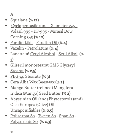
A
Squalane
(% 12)
Cyclopentasiloxane - Xiameter 245 -
Volasil 995 - KF-995 - Mirasil
Dow
Corning 345
(% 10)
Parafin Likit
-
Paraffin Oil
(% 4)
Vazelin
-
Petrolatum
(% 4)
Lanette 16
Cetyl Alcohol
-
Setil Alkol
(%
3)
Gliseril monostearat
GMS
Glyceryl
Stearat
(% 2,5)
PEG-40
Stearate
(% 3)
Cera Alba Wax
Beeswax
(% 2)
Mango Butter (refined) Mangifera
Indica (Mango) Seed Butter
(% 2)
Abyssinian Oil (and) Phytosterols (and)
Olea Europea (Olive) Oil
Unsaponifiables
(% 0,5)
Polisorbat 80
-
Tween 80
-
Span 80
-
Polysorbate 80
(% 0,3)
B