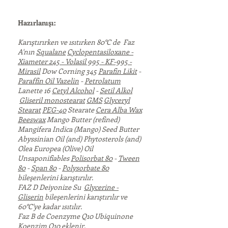
Hazırlanışı:
Karıştırırken ve ısıtırken 80°C de Faz
A'nın
Squalane
Cyclopentasiloxane -
Xiameter 245 - Volasil 995 - KF-995 -
Mirasil
Dow Corning 345
Parafin Likit
-
Paraffin Oil
Vazelin
-
Petrolatum
Lanette 16
Cetyl Alcohol
-
Setil Alkol
Gliseril monostearat
GMS
Glyceryl
Stearat
PEG-40
Stearate
Cera Alba Wax
Beeswax
Mango Butter (refined)
Mangifera Indica (Mango) Seed Butter
Abyssinian Oil (and) Phytosterols (and)
Olea Europea (Olive) Oil
Unsaponifiables
Polisorbat 80
-
Tween
80
-
Span 80
-
Polysorbate 80
bileşenlerini karıştırılır.
FAZ D Deiyonize Su
Glycerine -
Gliserin
bileşenlerini karıştırılır ve
60°C'ye kadar ısıtılır.
Faz B de
Coenzyme Q10
Ubiquinone
Koenzim Q10
eklenir.