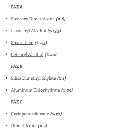
FAZ A
Stearoxy Dimethicone
(% 6)
Isostearyl Alcohol
(% 13,5)
Steareth 20
(% 2,5)
Cetearyl Alcohol
(% 20)
FAZ B
Silica Dimethyl Silylate
(% 1)
Aluminum Chlorhydrate
(% 25)
FAZ C
Cyclopentasiloxane
(% 30)
Dimethicone
(% 2)