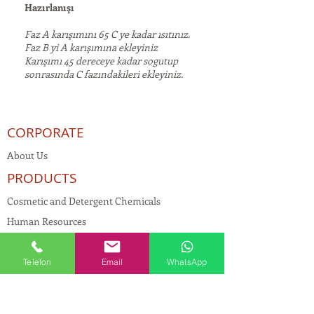
Hazırlanışı
Faz A karışımını 65 C ye kadar ısıtınız.
Faz B yi A karışımına ekleyiniz
Karışımı 45 dereceye kadar sogutup
sonrasında C fazındakileri ekleyiniz.
CORPORATE
About Us
PRODUCTS
Cosmetic and Detergent Chemicals
Human Resources
KVKK
Quality Policy
Telefon
Email
WhatsApp
Textile Chemicals
Paint Construction Chemicals