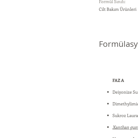
Formül Sınıfı:
Cilt Bakım Ürünleri
Formülasy
FAZ A
Deiyonize S
Dimethylimi
Sukroz Laura
Xanthan gu