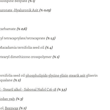
lodipine Besylate
(% 1)
ronate -Hyaluronik Asit
(% 0,03)
 carbamate
(% 0,6)
yl tetracaprylate/tetracaprate
(% 1,5)
Macadamia ternifolia seed oil
(% 4)
tearyl dimethicone crosspolymer
(% 1)
rnifolia seed oil
phospholipids
glycine glisin
stearik asit
gliserin
squalane
(% 2)
 - Stearil alkol - Sabonal Nafol C16-18
(% 3,5)
Hodan yağı
(% 3)
ol,
Beeswax
(% 2)