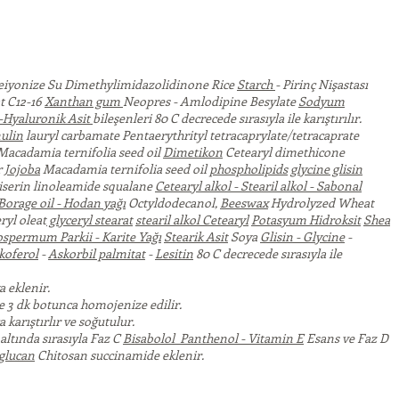
eiyonize Su Dimethylimidazolidinone Rice
Starch
- Pirinç Nişastası
t C12-16
Xanthan gum
Neopres - Amlodipine Besylate
Sodyum
-Hyaluronik Asit
bileşenleri 80 C decrecede sırasıyla ile karıştırılır.
ulin
lauryl carbamate Pentaerythrityl tetracaprylate/tetracaprate
Macadamia ternifolia seed oil
Dimetikon
Cetearyl dimethicone
r
Jojoba
Macadamia ternifolia seed oil
phospholipids
glycine glisin
iserin linoleamide squalane
Cetearyl alkol - Stearil alkol - Sabonal
Borage oil - Hodan yağı
Octyldodecanol,
Beeswax
Hydrolyzed Wheat
ryl oleat
glyceryl stearat
stearil alkol Cetearyl
Potasyum Hidroksit
Shea
ospermum Parkii - Karite Yağı
Stearik Asit
Soya
Glisin - Glycine
-
koferol
-
Askorbil palmitat
-
Lesitin
80 C decrecede sırasıyla ile
a eklenir.
 3 dk botunca homojenize edilir.
 karıştırlır ve soğutulur.
altında sırasıyla Faz C
Bisabolol
Panthenol - Vitamin E
Esans ve Faz D
glucan
Chitosan succinamide eklenir.