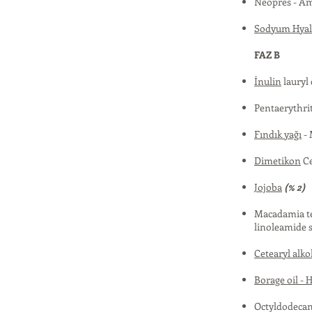
Neopres - Am
Sodyum Hyalu
FAZ B
İnulin
lauryl
Pentaerythrit
Fındık yağı
- 
Dimetikon
Ce
Jojoba
(% 2)
Macadamia te
linoleamide 
Cetearyl alkol
Borage oil - 
Octyldodecan