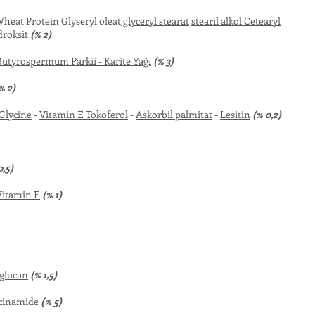
heat Protein Glyseryl oleat
glyceryl stearat
stearil alkol Cetearyl
roksit
(% 2)
Butyrospermum Parkii - Karite Yağı
(% 3)
% 2)
 Glycine
-
Vitamin E Tokoferol
-
Askorbil palmitat
-
Lesitin
(% 0,2)
0,5)
Vitamin E
(% 1)
 glucan
(% 1,5)
ccinamide
(% 5)