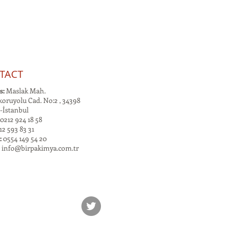
TACT
s:
Maslak Mah.
oruyolu Cad. No:2 , 34398
-İstanbul
0212 924 18 58
2 593 83 31
:
0554 149 54 20
:
info@birpakimya.com.tr