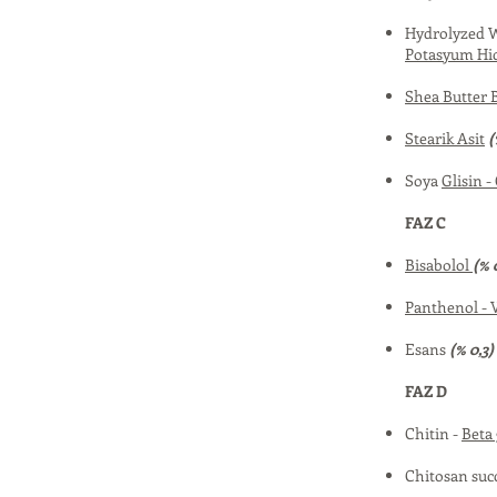
Hydrolyzed W
Potasyum Hid
Shea Butter 
Stearik Asit
(
Soya
Glisin -
FAZ C
Bisabolol
(% 
Panthenol - 
Esans
(% 0,3)
FAZ D
Chitin -
Beta
Chitosan su