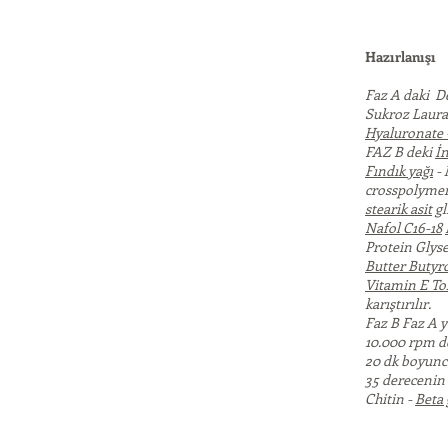
Hazırlanışı
Faz A daki D
Sukroz Laura
Hyaluronate 
FAZ B deki
İn
Fındık yağı
- 
crosspolyme
stearik asit
gl
Nafol C16-18
Protein Glyse
Butter Butyr
Vitamin E To
karıştırılır.
Faz B Faz A y
10.000 rpm de
20 dk boyunca
35 derecenin 
Chitin -
Beta 