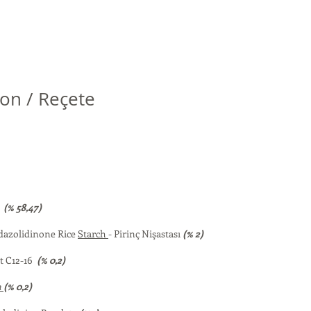
on / Reçete
u
(% 58,47)
dazolidinone Rice
Starch
- Pirinç Nişastası
(% 2)
t C12-16
(% 0,2)
m
(% 0,2)