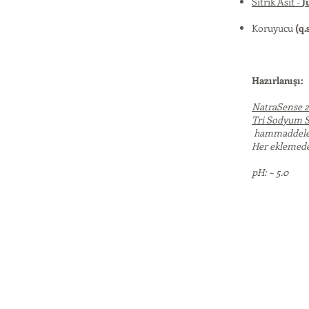
Sitrik Asit -
J
Koruyucu
(q.s
Hazırlanışı:
NatraSense 
Tri Sodyum S
hammaddeleri 
Her eklemede
pH: ~ 5.0