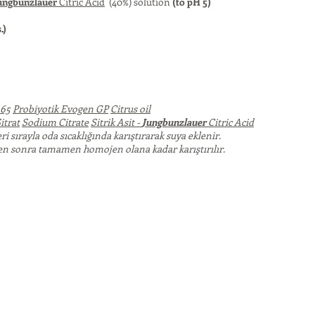
ungbunzlauer
Citric Acid
(40%) solution
(to pH 5)
.)
265
Probiyotik Evogen GP
Citrus oil
itrat
Sodium Citrate
Sitrik Asit -
Jungbunzlauer
Citric Acid
sırayla oda sıcaklığında karıştırarak suya eklenir.
n sonra tamamen homojen olana kadar karıştırılır.