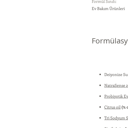
Formül Sınıfı:
Ev Bakım Ürünleri
Formülasy
Deiyonize S
NatraSense 
Probiyotik E
Citrus oil
(% 
Tri Sodyum S