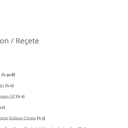
on / Reçete
u
(% 92.8)
265
(% 2)
vogen GP
(% 2)
0,2)
itrat
Sodium Citrate
(% 3)