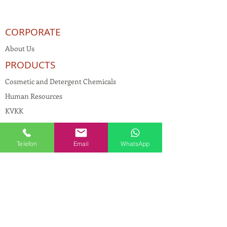
CORPORATE
About Us
PRODUCTS
Cosmetic and Detergent Chemicals
Human Resources
KVKK
Quality Policy
Textile Chemicals
Telefon
Email
WhatsApp
Paint Construction Chemicals
Pharmaceutical Chemicals
© Copyright
CONTACT
Address:
Maslak Mah. Hadımkoruyolu Cad. No:2