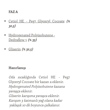
FAZ A
Cetiol HE - Peg7 Glyceryl Cocoate
(%
32,5)
Hydrogenated Polyisobutene -
Dedraflow 5
(% 35)
Gliserin
(% 32,5)
Hazırlanışı
Oda sıcaklığında
Cetiol HE - Peg7
Glyceryl Cocoate bir kazan a eklenir.
Hydrogenated Polyisobutene kazana
yavaşça eklenir.
Gliserin karışıma yavaşca eklenir.
Karışım 3 katmanlı yağ olana kadar
yaklaşık 10 dk boyunca çalkalanır.