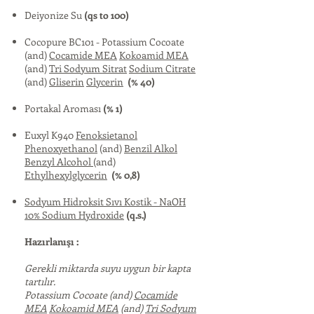
Deiyonize Su
(qs to 100)
Cocopure BC101 - Potassium Cocoate
(and)
Cocamide MEA
Kokoamid MEA
(and)
Tri Sodyum Sitrat
Sodium Citrate
(and)
Gliserin
Glycerin
(% 40)
Portakal Aroması
(% 1)
Euxyl K940
Fenoksietanol
Phenoxyethanol
(and)
Benzil Alkol
Benzyl Alcohol
(and)
Ethylhexylglycerin
(% 0,8)
Sodyum Hidroksit Sıvı Kostik - NaOH
10% Sodium Hydroxide
(q.s.)
Hazırlanışı :
Gerekli miktarda suyu uygun bir kapta
tartılır.
Potassium Cocoate (and)
Cocamide
MEA
Kokoamid MEA
(and)
Tri Sodyum