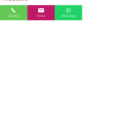
Cosmetic and Detergent Chemicals
Human Resources
Telefon
Email
WhatsApp
KVKK
Quality Policy
Textile Chemicals
Paint Construction Chemicals
Pharmaceutical Chemicals
© Copyright
CONTACT
Address:
Maslak Mah. Hadımkoruyolu Cad. No:2
, 34398
Sarıyer-İstanbul
Phone:
0212 924 18 58
Fax:
0212 593 83 31
Mobile:
0554 149 54 20
E-mail:
info@birpakimya.com.tr