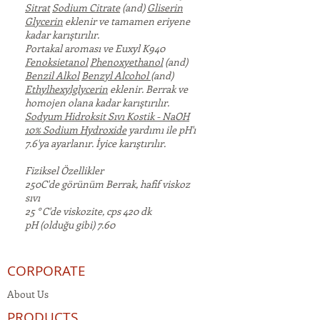
Sitrat
Sodium Citrate
(and)
Gliserin
Glycerin
eklenir ve tamamen eriyene
kadar karıştırılır.
Portakal aroması ve Euxyl K940
Fenoksietanol
Phenoxyethanol
(and)
Benzil Alkol
Benzyl Alcohol
(and)
Ethylhexylglycerin
eklenir. Berrak ve
homojen olana kadar karıştırılır.
Sodyum Hidroksit Sıvı Kostik - NaOH
10% Sodium Hydroxide
yardımı ile pH'ı
7.6'ya ayarlanır. İyice karıştırılır.
Fiziksel Özellikler
250C'de görünüm Berrak, hafif viskoz
sıvı
25 ° C'de viskozite, cps 420 dk
pH (olduğu gibi) 7.60
CORPORATE
About Us
PRODUCTS