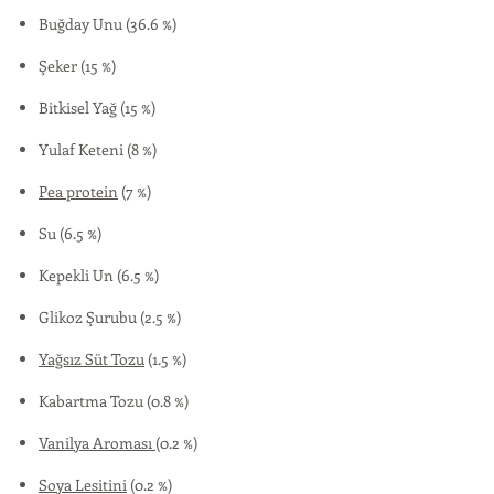
Buğday Unu (36.6 %)
Şeker (15 %)
Bitkisel Yağ (15 %)
Yulaf Keteni (8 %)
Pea protein
(7 %)
Su (6.5 %)
Kepekli Un (6.5 %)
Glikoz Şurubu (2.5 %)
Yağsız Süt Tozu
(1.5 %)
Kabartma Tozu (0.8 %)
Vanilya Aroması
(0.2 %)
Soya Lesitini
(0.2 %)