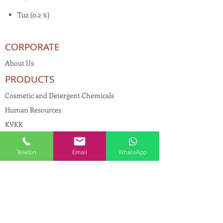
Tuz (0.2 %)
CORPORATE
About Us
PRODUCTS
Cosmetic and Detergent Chemicals
Human Resources
KVKK
Quality Policy
Telefon
Email
WhatsApp
Textile Chemicals
Paint Construction Chemicals
Pharmaceutical Chemicals
© Copyright
CONTACT