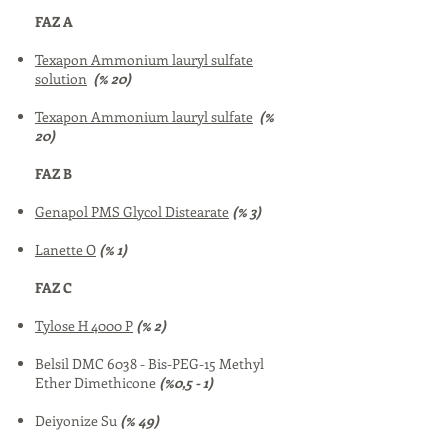
FAZ A
Texapon Ammonium lauryl sulfate
solution
(% 20)
Texapon Ammonium lauryl sulfate
(%
20)
FAZ B
Genapol PMS Glycol Distearate
(% 3)
Lanette O
(% 1)
FAZ C
Tylose H 4000 P
(% 2)
Belsil DMC 6038 - Bis-PEG-15 Methyl
Ether Dimethicone
(%0,5 - 1)
Deiyonize Su
(% 49)