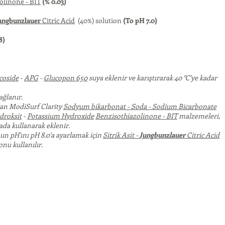
olinone - BIT
(% 0.03)
ungbunzlauer
Citric Acid
(40%) solution
(To pH 7.0)
8)
coside
-
APG
-
Glucopon 650
suya eklenir ve karıştırarak 40 °C'ye kadar
ağlanır.
an ModiSurf Clarity
Sodyum bikarbonat - Soda - Sodium Bicarbonate
droksit
-
Potassium Hydroxide
Benzisothiazolinone - BIT
malzemeleri,
rada kullanarak eklenir.
n pH'ını pH 8.0'a ayarlamak için
Sitrik Asit -
Jungbunzlauer
Citric Acid
nu kullanılır.