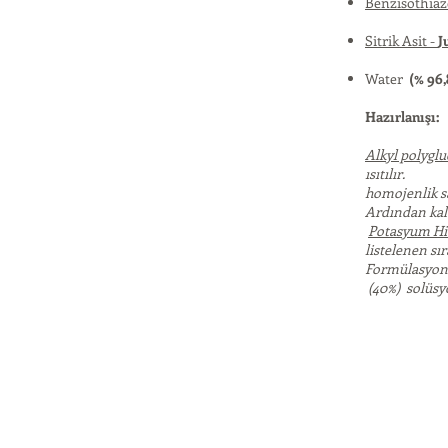
Benzisothiaz
Sitrik Asit -
J
Water
(% 96,
Hazırlanışı:
Alkyl polyglu
ısıtılır.
homojenlik s
Ardından kal
Potasyum Hi
listelenen sı
Formülasyonu
(40%) solüsyo