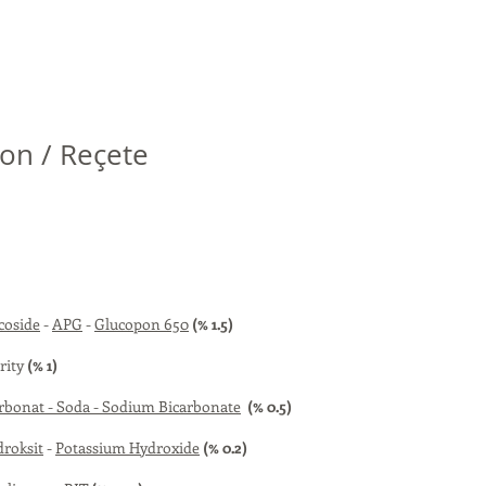
on / Reçete
coside
-
APG
-
Glucopon 650
(% 1.5)
rity
(% 1)
bonat - Soda - Sodium Bicarbonate
(% 0.5)
roksit
-
Potassium Hydroxide
(% 0.2)