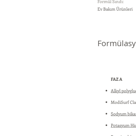
Formül Sınıfı:
Ev Bakım Ürünleri
Formülasy
FAZ A
Alkyl polyglu
ModiSurf Cla
Sodyum bikar
Potasyum Hid