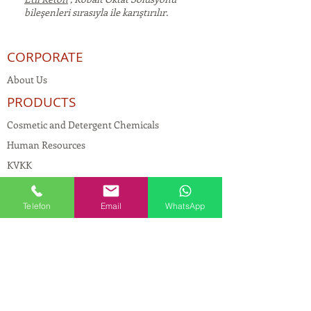
bileşenleri sırasıyla ile karıştırılır.
CORPORATE
About Us
PRODUCTS
Cosmetic and Detergent Chemicals
Human Resources
KVKK
Quality Policy
Textile Chemicals
Telefon
Email
WhatsApp
Paint Construction Chemicals
Pharmaceutical Chemicals
© Copyright
CONTACT