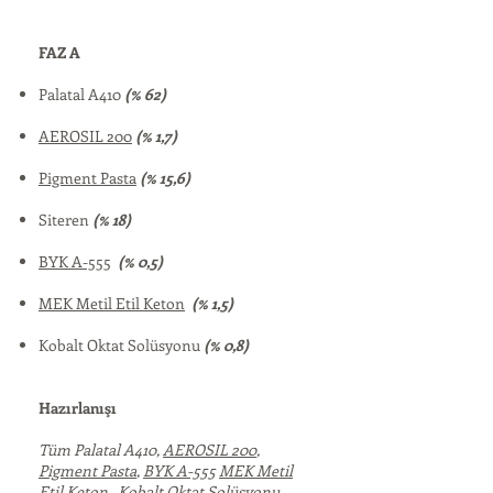
FAZ A
Palatal A410
(% 62)
AEROSIL 200
(% 1,7)
Pigment Pasta
(% 15,6)
Siteren
(% 18)
BYK A-555
(% 0,5)
MEK Metil Etil Keton
(% 1,5)
Kobalt Oktat Solüsyonu
(% 0,8)
Hazırlanışı
Tüm Palatal A410,
AEROSIL 200
,
Pigment Pasta
,
BYK A-555
MEK Metil
Etil Keton
,
Kobalt Oktat Solüsyonu