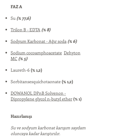
FAZ A
Su
(% 77,6)
Trilon B - EDTA
(% 8)
Sodyum Karbonat - Ağır soda
(% 6)
Sodium cocoamphoacetate
Dehyton
MC
(% 5)
Laureth-6
(% 1,2)
Sorbitansesquichotaonate
(% 1,2)
DOWANOL DPnB Solvenon -
Dipropylene glycol n-butyl ether
(% 1)
Hazırlanışı
Su ve sodyum karbonat karışım saydam
oluncaya kadar karıştırılır.