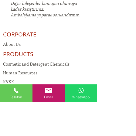
Diğer bileşenler homojen oluncaya
kadar karıştırınız.
Ambalajlama yaparak sonlandırınız.
CORPORATE
About Us
PRODUCTS
Cosmetic and Detergent Chemicals
Human Resources
KVKK
Quality Policy
Telefon
Email
WhatsApp
Textile Chemicals
Paint Construction Chemicals
Pharmaceutical Chemicals
© Copyright