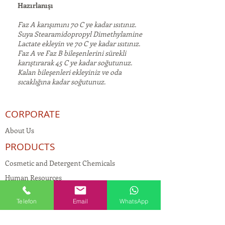
Hazırlanışı
Faz A karışımını 70 C ye kadar ısıtınız.
Suya Stearamidopropyl Dimethylamine
Lactate ekleyin ve 70 C ye kadar ısıtınız.
Faz A ve Faz B bileşenlerini sürekli
karıştırarak 45 C ye kadar soğutunuz.
Kalan bileşenleri ekleyiniz ve oda
sıcaklığına kadar soğutunuz.
CORPORATE
About Us
PRODUCTS
Cosmetic and Detergent Chemicals
Human Resources
KVKK
Telefon
Email
WhatsApp
Quality Policy
Textile Chemicals