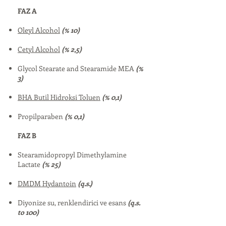
FAZ A
Oleyl Alcohol
(% 10)
Cetyl Alcohol
(% 2,5)
Glycol Stearate and Stearamide MEA
(%
3)
BHA Butil Hidroksi Toluen
(% 0,1)
Propilparaben
(% 0,1)
FAZ B
Stearamidopropyl Dimethylamine
Lactate
(% 25)
DMDM Hydantoin
(q.s.)
Diyonize su, renklendirici ve esans
(q.s.
to 100)