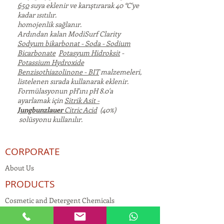
650
suya eklenir ve karıştırarak 40 °C'ye
kadar ısıtılır.
homojenlik sağlanır.
Ardından kalan ModiSurf Clarity
Sodyum bikarbonat - Soda - Sodium
Bicarbonate
Potasyum Hidroksit
-
Potassium Hydroxide
Benzisothiazolinone - BIT
malzemeleri,
listelenen sırada kullanarak eklenir.
Formülasyonun pH'ını pH 8.0'a
ayarlamak için
Sitrik Asit -
Jungbunzlauer
Citric Acid
(40%)
solüsyonu kullanılır.
CORPORATE
About Us
PRODUCTS
Cosmetic and Detergent Chemicals
Human Resources