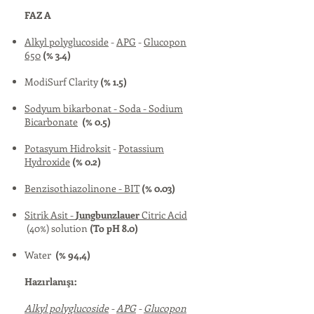
FAZ A
Alkyl polyglucoside
-
APG
-
Glucopon
650
(% 3.4)
ModiSurf Clarity
(% 1.5)
Sodyum bikarbonat - Soda - Sodium
Bicarbonate
(% 0.5)
Potasyum Hidroksit
-
Potassium
Hydroxide
(% 0.2)
Benzisothiazolinone - BIT
(% 0.03)
Sitrik Asit -
Jungbunzlauer
Citric Acid
(40%) solution
(To pH 8.0)
Water
(% 94,4)
Hazırlanışı:
Alkyl polyglucoside
-
APG
-
Glucopon