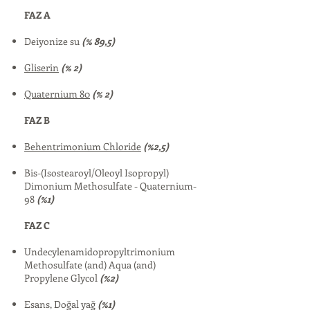
FAZ A
Deiyonize su
(% 89,5)
Gliserin
(% 2)
Quaternium 80
(% 2)
FAZ B
Behentrimonium Chloride
(%2,5)
Bis-(Isostearoyl/Oleoyl Isopropyl)
Dimonium Methosulfate - Quaternium-
98
(%1)
FAZ C
Undecylenamidopropyltrimonium
Methosulfate (and) Aqua (and)
Propylene Glycol
(%2)
Esans, Doğal yağ
(%1)