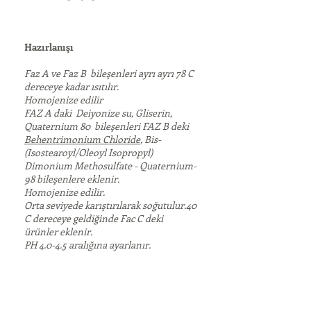
Hazırlanışı
Faz A ve Faz B bileşenleri ayrı ayrı 78 C
dereceye kadar ısıtılır.
Homojenize edilir
FAZ A daki Deiyonize su, Gliserin,
Quaternium 80 bileşenleri FAZ B deki
Behentrimonium Chloride
, Bis-
(Isostearoyl/Oleoyl Isopropyl)
Dimonium Methosulfate - Quaternium-
98 bileşenlere eklenir.
Homojenize edilir.
Orta seviyede karıştırılarak soğutulur.40
C dereceye geldiğinde Fac C deki
ürünler eklenir.
PH 4.0-4.5 aralığına ayarlanır.