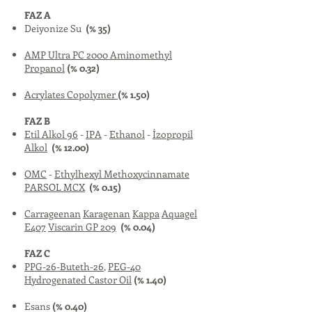
FAZ A
Deiyonize Su
(% 35)
AMP Ultra PC 2000 Aminomethyl
Propanol
(% 0.32)
Acrylates Copolymer
(% 1.50)
FAZ B
Etil Alkol 96
-
IPA
-
Ethanol
-
İzopropil
Alkol
(% 12.00)
OMC
-
Ethylhexyl Methoxycinnamate
PARSOL MCX
(% 0.15)
Carrageenan
Karagenan
Kappa
Aquagel
E407
Viscarin GP 209
(% 0.04)
FAZ C
PPG-26-Buteth-26
,
PEG-40
Hydrogenated Castor Oil
(% 1.40)
Esans
(% 0.40)