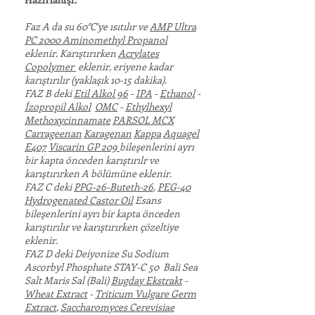
Faz A da su 60°C'ye ısıtılır ve
AMP Ultra
PC 2000 Aminomethyl Propanol
eklenir. Karıştırırken
Acrylates
Copolymer
eklenir, eriyene kadar
karıştırılır (yaklaşık 10-15 dakika).
FAZ B deki
Etil Alkol 96
-
IPA
-
Ethanol
-
İzopropil Alkol
OMC
-
Ethylhexyl
Methoxycinnamate
PARSOL MCX
Carrageenan
Karagenan
Kappa
Aquagel
E407
Viscarin GP 209
bileşenlerini ayrı
bir kapta önceden karıştırılr ve
karıştırırken A bölümüne eklenir.
FAZ C deki
PPG-26-Buteth-26
,
PEG-40
Hydrogenated Castor Oil
Esans
bileşenlerini ayrı bir kapta önceden
karıştırılır ve karıştırırken çözeltiye
eklenir.
FAZ D deki Deiyonize Su
Sodium
Ascorbyl Phosphate STAY-C 50 Bali Sea
Salt Maris Sal (Bali)
Bugday Ekstrakt
-
Wheat Extract
-
Triticum Vulgare Germ
Extract
,
Saccharomyces Cerevisiae