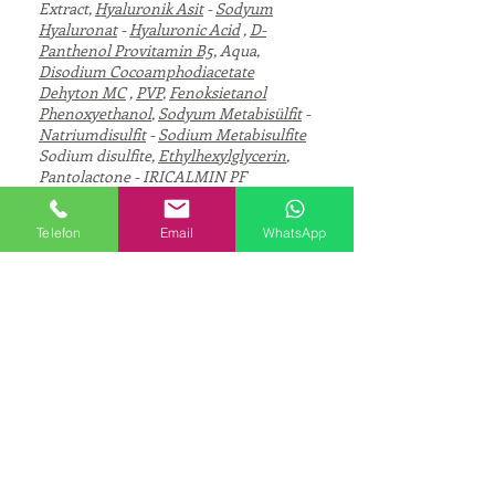
Extract,
Hyaluronik Asit
-
Sodyum
Hyaluronat
-
Hyaluronic Acid
,
D-
Panthenol Provitamin B5
, Aqua,
Disodium Cocoamphodiacetate
Dehyton MC
,
PVP
,
Fenoksietanol
Phenoxyethanol
,
Sodyum Metabisülfit
-
Natriumdisulfit
-
Sodium Metabisulfite
Sodium disulfite,
Ethylhexylglycerin
,
Pantolactone - IRICALMIN PF
bileşenlerini ayrı bir kapta önceden
karıştırılır ve karıştırarak çözeltiye
Telefon
Email
WhatsApp
eklenir.
pH: 8.2 Viskozite: Berrak, sıvı
CORPORATE
About Us
PRODUCTS
Cosmetic and Detergent Chemicals
Human Resources