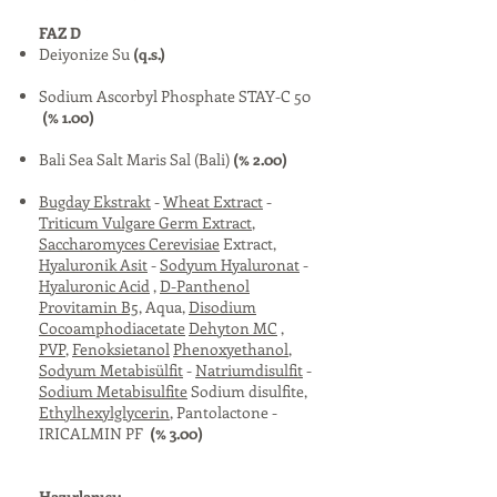
FAZ D
Deiyonize Su
(q.s.)
Sodium Ascorbyl Phosphate STAY-C 50
(% 1.00)
Bali Sea Salt Maris Sal (Bali)
(% 2.00)
Bugday Ekstrakt
-
Wheat Extract
-
Triticum Vulgare Germ Extract
,
Saccharomyces Cerevisiae
Extract,
Hyaluronik Asit
-
Sodyum Hyaluronat
-
Hyaluronic Acid
,
D-Panthenol
Provitamin B5
, Aqua,
Disodium
Cocoamphodiacetate
Dehyton MC
,
PVP
,
Fenoksietanol
Phenoxyethanol
,
Sodyum Metabisülfit
-
Natriumdisulfit
-
Sodium Metabisulfite
Sodium disulfite,
Ethylhexylglycerin
, Pantolactone -
IRICALMIN PF
(% 3.00)
Hazırlanışı: