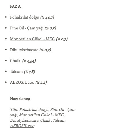
FAZ A
Poliakrilat dolgu
(% 44,7)
Pine Oil - Çam yağı
(% 0,5)
Monoetilen Glikol - MEG
(% 0,7)
Dibutylsebacate
(% 0,7)
Chalk
(% 43,4)
Talcum
(% 7,8)
AEROSIL 200
(% 2,2)
Hazırlanışı
Tüm Poliakrilat dolgu, Pine Oil - Çam
yağı, Monoetilen Glikol - MEG,
Dibutylsebacate, Chalk , Talcum,
AEROSIL 200