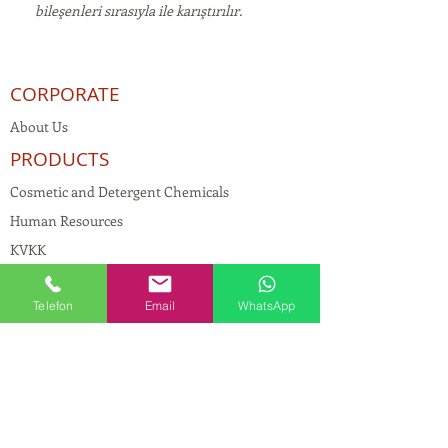
bileşenleri sırasıyla ile karıştırılır.
CORPORATE
About Us
PRODUCTS
Cosmetic and Detergent Chemicals
Human Resources
KVKK
Quality Policy
Telefon
Email
WhatsApp
Textile Chemicals
Paint Construction Chemicals
Pharmaceutical Chemicals
© Copyright
CONTACT