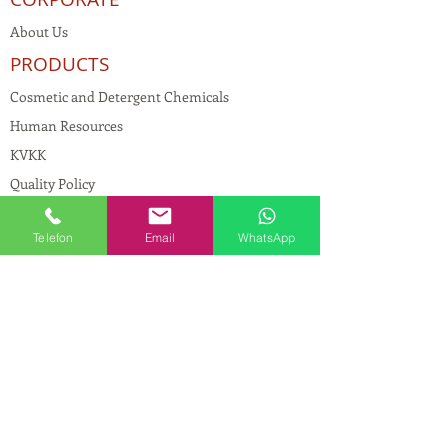
About Us
PRODUCTS
Cosmetic and Detergent Chemicals
Human Resources
KVKK
Quality Policy
Textile Chemicals
Telefon
Email
WhatsApp
Paint Construction Chemicals
Pharmaceutical Chemicals
© Copyright
CONTACT
Address:
Maslak Mah. Hadımkoruyolu Cad. No:2
, 34398
Sarıyer-İstanbul
Phone:
0212 924 18 58