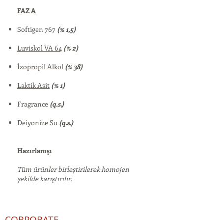
FAZ A
Softigen 767
(% 1,5)
Luviskol VA 64
(% 2)
İzopropil Alkol
(% 38)
Laktik Asit
(% 1)
Fragrance
(q.s.)
Deiyonize Su
(q.s.)
Hazırlanışı
Tüm ürünler birleştirilerek homojen
şekilde karıştırılır.
CORPORATE