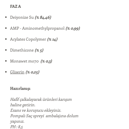
FAZ A
Deiyonize Su
(% 84,46)
AMP - Aminomethylpropanol
(% 0,99)
Acylates Copolymer
(% 14)
Dimethicone
(% 5)
Monawet mo70
(% 0,3)
Gliserin
(% 0,25)
Hazırlanışı
Hafif çalkalayarak ürünleri karışım
haline getirin.
Esans ve koruyucu ekleyiniz.
Pompalı Saç spreyi ambalajına dolum
yapınız.
PH : 8,5