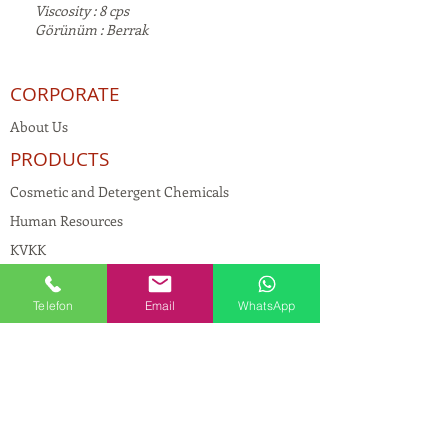
Viscosity : 8 cps
Görünüm : Berrak
CORPORATE
About Us
PRODUCTS
Cosmetic and Detergent Chemicals
Human Resources
KVKK
Quality Policy
Telefon
Email
WhatsApp
Textile Chemicals
Paint Construction Chemicals
Pharmaceutical Chemicals
© Copyright
CONTACT