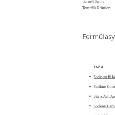
Formül Sınıfı:
Temizlik Ürünleri
Formülasy
FAZ A
Sodyum Bi K
Sodium Cocoy
Sitrik Asit A
Sodium Carbo