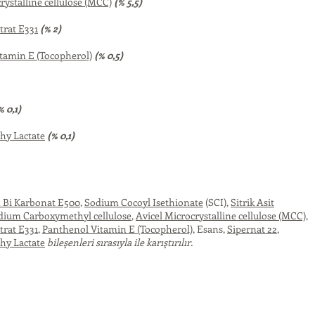
rystalline cellulose (MCC)
(% 5,5)
trat E331
(% 2)
tamin E (Tocopherol)
(% 0,5)
% 0,1)
hy Lactate
(% 0,1)
Bi Karbonat E500
,
Sodium Cocoyl Isethionate
(SCI),
Sitrik Asit
dium Carboxymethyl cellulose
,
Avicel
Microcrystalline cellulose (MCC)
,
trat E331
,
Panthenol Vitamin E (Tocopherol)
,
Esans,
Sipernat 22
,
hy Lactate
bileşenleri sırasıyla ile karıştırılır.