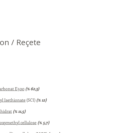
on / Reçete
arbonat E500
(% 62,3)
l Isethionate
(SCI)
(% 12)
nhidrat
(% 11,5)
xymethyl cellulose
(% 5,7)