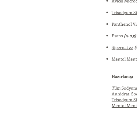
Avicel
Microc
Trisodyum Si
Panthenol Vi
Esans
(% 0,3)
Sipernat 22
(
Mentol Ment
Hazırlanışı
Tüm
Sodyum 
Anhidrat
,
So
Trisodyum Si
Mentol Ment