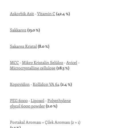
Askorbik Asit
-
Vitamin C
(42.4 %)
Sakkaroz
(13.0 %)
Sakaroz Kristal
(8.0 %)
MCC
-
Mikro Kristalin Selüloz
-
Avicel
-
Microcrystalline cellulose
(28.3 %)
Kopovidon
-
Kollidon VA 64
(2.4 %)
PEG 6000
-
Lipoxol
-
Polyethylene
glycol 6000 powder
(2.0 %)
Portakal Aroması + Çilek Aroması (2 + 1)
(1.2 %)