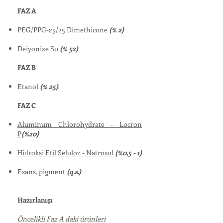
FAZ A
PEG/PPG-25/25 Dimethicone
(% 2)
Deiyonize Su
(% 52)
FAZ B
Etanol
(% 25)
FAZ C
Aluminum Chlorohydrate - Locron
P
(%20)
Hidroksi Etil Seluloz - Natrosol
(%0,5 - 1)
Esans, pigment
(q.s.)
Hazırlanışı
Öncelikli Faz A daki ürünleri