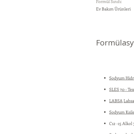
Formül Sınıfı:
Ev Bakım Ürünleri
Formülasy
Sodyum Hidro
SLES 70 - Te
LABSA
Labsa
Sodyum Ksile
C12 -15 Alkol