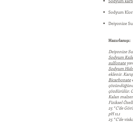
Sodyum karbo
Sodyum Klor
Deiyonize Su
Hazırlanışı:
Deiyonize Su
Sodyum Ksile
sulfonate
yav
Sodyum Hidro
eklenir. Karı
Bicarbonate
e
çözündüğün
çözdürülür. G
Kalan malzeme
Fiziksel Özell
25 ° C'de Gö
pH 11,1
25 ° C'de visk