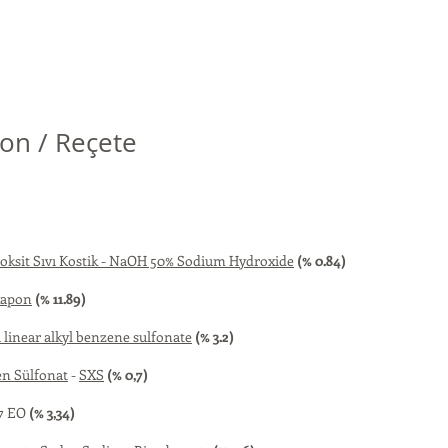
on / Reçete
ksit Sıvı Kostik - NaOH 50% Sodium Hydroxide
(% 0.84)
xapon
(% 11.89)
 linear alkyl benzene sulfonate
(% 3.2)
n Sülfonat
-
SXS
(% 0,7)
 7 EO
(% 3,34)