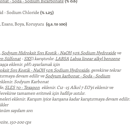
nat - Soda - Sodium Bicarbonate
(% 0.6)
id - Sodium Chloride
(% 1.25)
, Esans, Boya, Koruyucu
(q.s. to 100)
,
Sodyum Hidroksit Sıvı Kostik - NaOH 50% Sodium Hydroxide
ve
n Sülfonat
-
SXS
'i karıştırılır.
LABSA
Labsa linear alkyl benzene
aşça eklenir. pH'ı ayarlamak için
ksit Sıvı Kostik - NaOH 50% Sodium Hydroxide
, gerekirse tekrar
ştırmaya devam edilir ve
Sodyum karbonat - Soda - Sodium
klenir. Sodyum Karbonat
de,
SLES 70 - Texapon
eklenir. C12 -15 Alkol 7 EO'yi eklenir ve
erekirse tamamen eritmek için hafifçe ısıtılır.
leri eklenir. Karışım iyice karışana kadar karıştırmaya devam edilir.
ikler
rünüm saydam sıvı
ozite, 150-200 cps