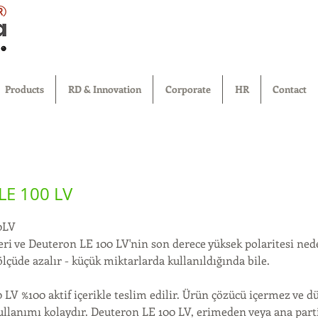
®
Products
RD & Innovation
Corporate
HR
Contact
LE 100 LV
0LV
ri ve Deuteron LE 100 LV'nin son derece yüksek polaritesi nede
lçüde azalır - küçük miktarlarda kullanıldığında bile.
LV %100 aktif içerikle teslim edilir. Ürün çözücü içermez ve d
 Kullanımı kolaydır. Deuteron LE 100 LV, erimeden veya ana par