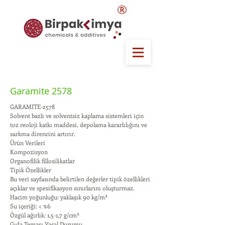
®
Garamite 2578
GARAMITE-2578
Solvent bazlı ve solventsiz kaplama sistemleri için
toz reoloji katkı maddesi, depolama kararlılığını ve
sarkma direncini artırır.
Ürün Verileri
Kompozisyon
Organofilik fillosilikatlar
Tipik Özellikler
Bu veri sayfasında belirtilen değerler tipik özellikleri
açıklar ve spesifikasyon sınırlarını oluşturmaz.
Hacim yoğunluğu: yaklaşık 90 kg/m³
Su içeriği: < %6
Özgül ağırlık: 1,5-1,7 g/cm³
Gıda Teması Yasal Durumu