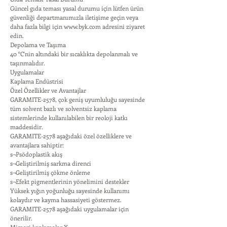
Güncel gıda teması yasal durumu için lütfen ürün
güvenliği departmanımızla iletişime geçin veya
daha fazla bilgi için
www.byk.com
adresini ziyaret
edin.
Depolama ve Taşıma
40 °C'nin altındaki bir sıcaklıkta depolanmalı ve
taşınmalıdır.
Uygulamalar
Kaplama Endüstrisi
Özel Özellikler ve Avantajlar
GARAMITE-2578, çok geniş uyumluluğu sayesinde
tüm solvent bazlı ve solventsiz kaplama
sistemlerinde kullanılabilen bir reoloji katkı
maddesidir.
GARAMITE-2578 aşağıdaki özel özelliklere ve
avantajlara sahiptir:
s¬Psödoplastik akış
s¬Geliştirilmiş sarkma direnci
s¬Geliştirilmiş çökme önleme
s¬Efekt pigmentlerinin yönelimini destekler
Yüksek yığın yoğunluğu sayesinde kullanımı
kolaydır ve kayma hassasiyeti göstermez.
GARAMITE-2578 aşağıdaki uygulamalar için
önerilir.