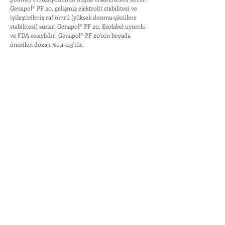
Genapol® PF 20, gelişmiş elektrolit stabilitesi ve
iyileştirilmiş raf ömrü (yüksek donma-çözülme
stabilitesi) sunar. Genapol® PF 20, Ecolabel uyumlu
ve FDA onaylıdır. Genapol® PF 20'nin boyada
önerilen dozajı %0,1-0,3'tür.