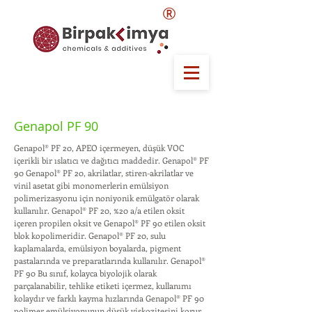
®
Genapol PF 90
Genapol® PF 20, APEO içermeyen, düşük VOC
içerikli bir ıslatıcı ve dağıtıcı maddedir. Genapol® PF
90 Genapol® PF 20, akrilatlar, stiren-akrilatlar ve
vinil asetat gibi monomerlerin emülsiyon
polimerizasyonu için noniyonik emülgatör olarak
kullanılır. Genapol® PF 20, %20 a/a etilen oksit
içeren propilen oksit ve Genapol® PF 90 etilen oksit
blok kopolimeridir. Genapol® PF 20, sulu
kaplamalarda, emülsiyon boyalarda, pigment
pastalarında ve preparatlarında kullanılır. Genapol®
PF 90 Bu sınıf, kolayca biyolojik olarak
parçalanabilir, tehlike etiketi içermez, kullanımı
kolaydır ve farklı kayma hızlarında Genapol® PF 90
polimer emülsiyonunun düşük viskozitesini korur.