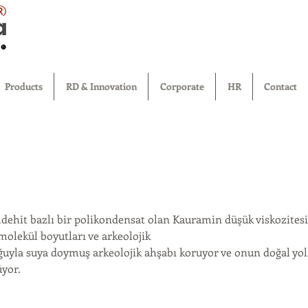
®
Products
RD & Innovation
Corporate
HR
Contact
ehit bazlı bir polikondensat olan Kauramin düşük viskozitesi, 
molekül boyutları ve arkeolojik
uyla suya doymuş arkeolojik ahşabı koruyor ve onun doğal yo
yor.