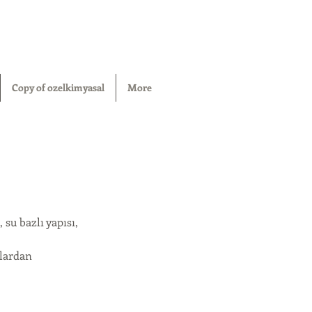
Copy of ozelkimyasal
More
su bazlı yapısı,
llardan