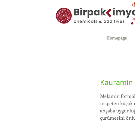
Homepage
Kauramin
Melamin formald
nispeten küçük 
ahşaba uygunluğ
çürümesini önlü