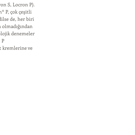
on S, Locron P).
® P, çok çeşitli
ilse de, her biri
en olmadığından
olojik denemeler
 P
lt kremlerine ve