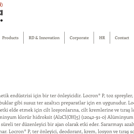
®
Products
RD & Innovation
Corporate
HR
Contact
tik endüstrisi için bir ter önleyicidir. Locron® P, toz spreyler
buklar gibi susuz ter azaltıcı preparatlar için en uygunudur. L
 etki elde etmek için cilt losyonlarına, cilt kremlerine ve tıraş 
üminyum klorür hidroksit (Al2Cl(OH)5) (12042-91-0) Alüminyum
süreli ter düzenleyici bir ajan olarak etki eder. Sararmayı aza
nar. Locron® P, ter önleyici, deodorant, krem, losyon ve tıraş s