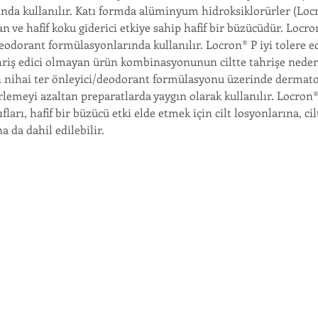
nda kullanılır. Katı formda alüminyum hidroksiklorürler (Locr
n ve hafif koku giderici etkiye sahip hafif bir büzücüdür. Locron
deodorant formülasyonlarında kullanılır. Locron® P iyi tolere ed
hriş edici olmayan ürün kombinasyonunun ciltte tahrişe ned
 nihai ter önleyici/deodorant formülasyonu üzerinde dermat
rlemeyi azaltan preparatlarda yaygın olarak kullanılır. Locron®
ları, hafif bir büzücü etki elde etmek için cilt losyonlarına, ci
a da dahil edilebilir.