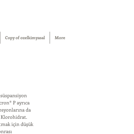
Copy of ozelkimyasal
More
, süspansiyon
ocron® P ayrıca
losyonlarına da
 Klorohidrat.
ltmak için düşük
onrası