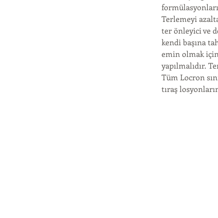
formülasyonları
Terlemeyi azalta
ter önleyici ve 
kendi başına ta
emin olmak için
yapılmalıdır. Te
Tüm Locron sınıf
tıraş losyonların