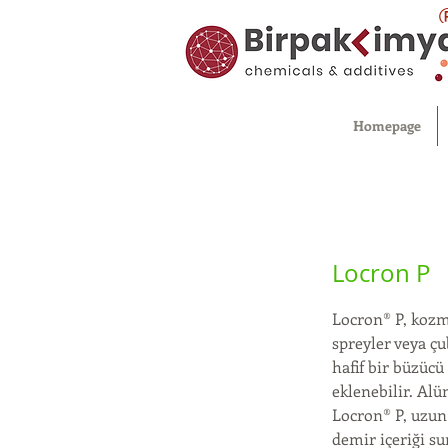
Homepage
Locron P
Locron® P, kozme
spreyler veya çu
hafif bir büzücü
eklenebilir. Al
Locron® P, uzun 
demir içeriği su