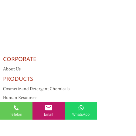
CORPORATE
About Us
PRODUCTS
Cosmetic and Detergent Chemicals
Human Resources
KVKK
Telefon
Email
WhatsApp
Quality Policy
Textile Chemicals
Paint Construction Chemicals