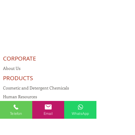
CORPORATE
About Us
PRODUCTS
Cosmetic and Detergent Chemicals
Human Resources
KVKK
Telefon
Email
WhatsApp
Quality Policy
Textile Chemicals
Paint Construction Chemicals