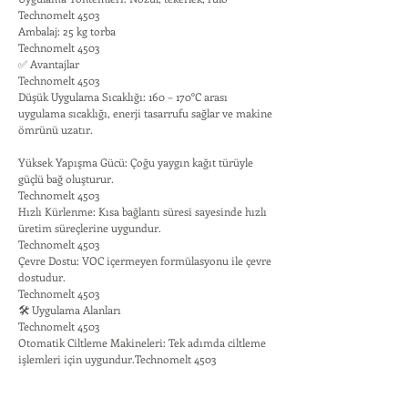
Technomelt 4503
Ambalaj: 25 kg torba
Technomelt 4503
✅ Avantajlar
Technomelt 4503
Düşük Uygulama Sıcaklığı: 160 – 170°C arası
uygulama sıcaklığı, enerji tasarrufu sağlar ve makine
ömrünü uzatır.
Yüksek Yapışma Gücü: Çoğu yaygın kağıt türüyle
güçlü bağ oluşturur.
Technomelt 4503
Hızlı Kürlenme: Kısa bağlantı süresi sayesinde hızlı
üretim süreçlerine uygundur.
Technomelt 4503
Çevre Dostu: VOC içermeyen formülasyonu ile çevre
dostudur.
Technomelt 4503
🛠️ Uygulama Alanları
Technomelt 4503
Otomatik Ciltleme Makineleri: Tek adımda ciltleme
işlemleri için uygundur.Technomelt 4503