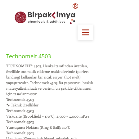
®
Technomelt 4503
TECHNOMELT® 4503, Henkel tarafından üretilen,
özellikle otomatik ciltleme makinelerinde (perfect
binding) kullanılan bir sıcak eriyen (hot melt)
yapıştırıcıdır. Technomelt 4503 Bu yapıştırıcı, baskılı
materyallerin hızlı ve verimli bir şekilde ciltlenmesi
için tasarlanmıştır.
Technomelt 4503
🔧 Teknik Özellikler
Technomelt 4503
Viskozite (Brookfield – 170°C): 2.500 – 4.000 mPa·s
Technomelt 4503
Yumuşama Noktası (Ring & Ball): 110°C
Technomelt 4503
Uygulama Yöntemleri: Nozul, tekerlek, rulo