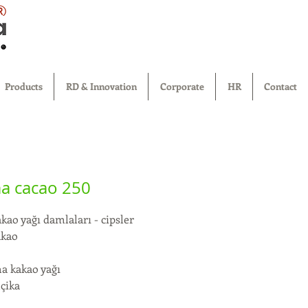
®
Products
RD & Innovation
Corporate
HR
Contact
a cacao 250
akao yağı damlaları - cipsler
akao
a kakao yağı
çika