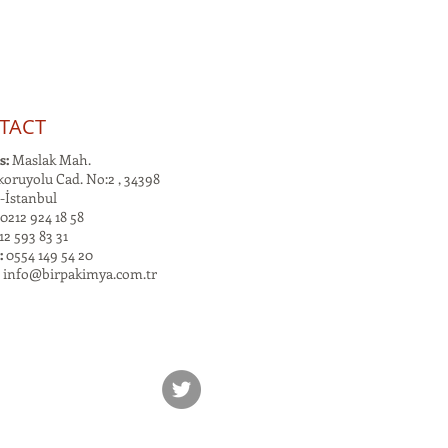
TACT
s:
Maslak Mah.
oruyolu Cad. No:2 , 34398
-İstanbul
0212 924 18 58
2 593 83 31
:
0554 149 54 20
:
info@birpakimya.com.tr