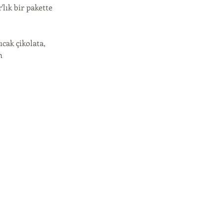
'lık bir pakette
ıcak çikolata,
n