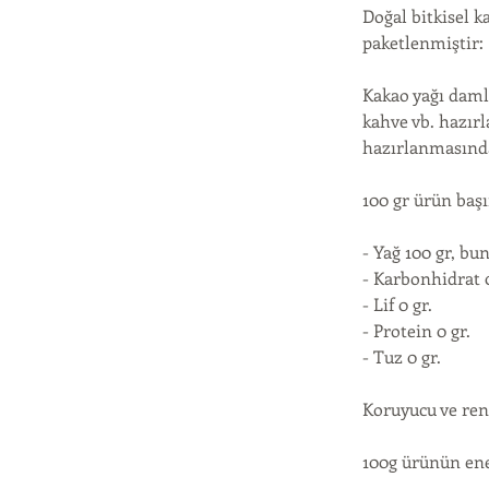
Doğal bitkisel k
paketlenmiştir:
Kakao yağı damla
kahve vb. hazır
hazırlanmasında 
100 gr ürün başı
- Yağ 100 gr, b
- Karbonhidrat 0
- Lif 0 gr.
- Protein 0 gr.
- Tuz 0 gr.
Koruyucu ve ren
100g ürünün ener