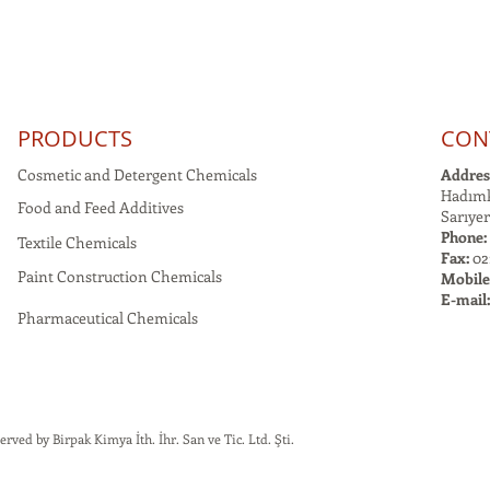
PRODUCTS
CON
Cosmetic and Detergent Chemicals
Addres
Hadımk
Food and Feed Additives
Sarıyer
Phone:
Textile Chemicals
Fax:
021
Paint Construction Chemicals
Mobile
E-mail
Pharmaceutical Chemicals
rved by Birpak Kimya İth. İhr. San ve Tic. Ltd. Şti.