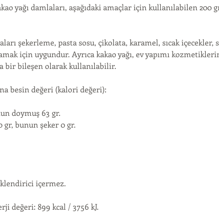
akao yağı damlaları, aşağıdaki amaçlar için kullanılabilen 200 gr
ları şekerleme, pasta sosu, çikolata, karamel, sıcak içecekler, s
lamak için uygundur. Ayrıca kakao yağı, ev yapımı kozmetikleri
bir bileşen olarak kullanılabilir.
na besin değeri (kalori değeri):
unun doymuş 63 gr.
 gr, bunun şeker 0 gr.
klendirici içermez.
ji değeri: 899 kcal / 3756 kJ.