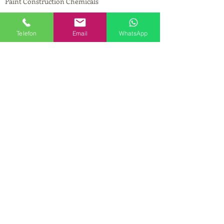
Paint Construction Chemicals
Pharmaceutical Chemicals
© Copyright
Telefon
Email
WhatsApp
CONTACT
Address:
Maslak Mah. Hadımkoruyolu Cad. No:2
, 34398
Sarıyer-İstanbul
Phone:
0212 924 18 58
Fax:
0212 593 83 31
Mobile:
0554 149 54 20
E-mail:
info@birpakimya.com.tr
© 2021 All Rights Reserved by Birpak Kimya
İth. İhr. San ve Tic. Ltd. Şti.