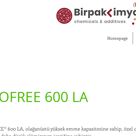
Homepage
OFREE 600 LA
® 600 LA, olağanüstü yüksek emme kapasitesine sahip, özel ol
 daha düşük alüminyum içeriğine sahiptir.