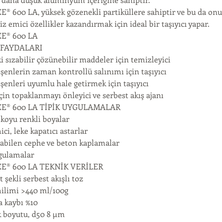
® 600 LA, yüksek gözenekli partiküllere sahiptir ve bu da onu
z emici özellikler kazandırmak için ideal bir taşıyıcı yapar.
E® 600 LA
 FAYDALARI
i sızabilir çözünebilir maddeler için temizleyici
eşenlerin zaman kontrollü salınımı için taşıyıcı
eşenleri uyumlu hale getirmek için taşıyıcı
çin topaklanmayı önleyici ve serbest akış ajanı
E® 600 LA TİPİK UYGULAMALAR
koyu renkli boyalar
ci, leke kapatıcı astarlar
labilen cephe ve beton kaplamalar
gulamalar
E® 600 LA TEKNİK VERİLER
 şekli serbest akışlı toz
limi >440 ml/100g
 kaybı %10
k boyutu, d50 8 µm