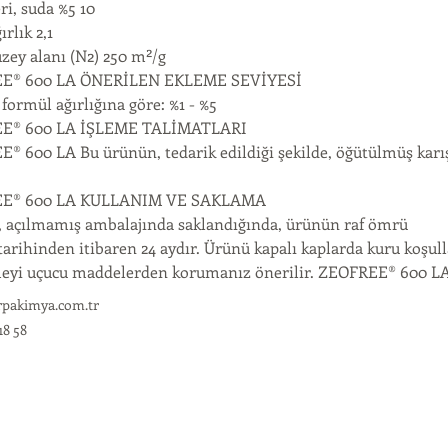
ri, suda %5 10
ırlık 2,1
üzey alanı (N2) 250 m²/g
E® 600 LA ÖNERİLEN EKLEME SEVİYESİ
formül ağırlığına göre: %1 - %5
E® 600 LA İŞLEME TALİMATLARI
® 600 LA Bu ürünün, tedarik edildiği şekilde, öğütülmüş karı
E® 600 LA KULLANIM VE SAKLAMA
l, açılmamış ambalajında ​​saklandığında, ürünün raf ömrü
tarihinden itibaren 24 aydır. Ürünü kapalı kaplarda kuru koşul
yi uçucu maddelerden korumanız önerilir. ZEOFREE® 600 L
rpakimya.com.tr
18 58