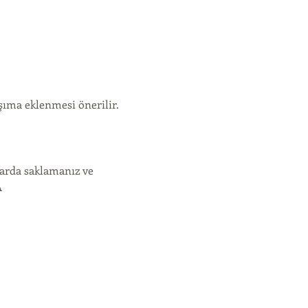
şıma eklenmesi önerilir.
larda saklamanız ve
A