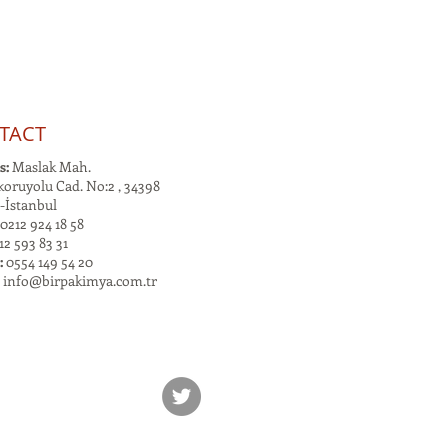
TACT
s:
Maslak Mah.
oruyolu Cad. No:2 , 34398
-İstanbul
0212 924 18 58
2 593 83 31
:
0554 149 54 20
:
info@birpakimya.com.tr