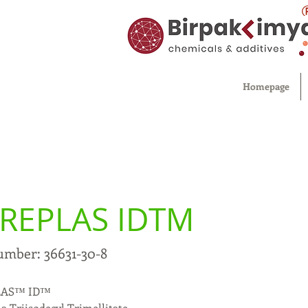
Homepage
REPLAS IDTM
umber: 36631-30-8
LAS™ ID™
a Triisodecyl Trimellitate