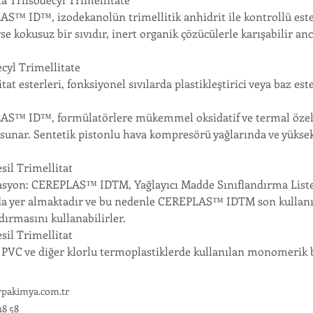
™ ID™, izodekanolün trimellitik anhidrit ile kontrollü esterifi
e kokusuz bir sıvıdır, inert organik çözücülerle karışabilir anc
ecyl Trimellitate
tat esterleri, fonksiyonel sıvılarda plastikleştirici veya baz este
S™ ID™, formülatörlere mükemmel oksidatif ve termal özellikl
sunar. Sentetik pistonlu hava kompresörü yağlarında ve yüksek s
sil Trimellitat
kasyon: CEREPLAS™ IDTM, Yağlayıcı Madde Sınıflandırma Listesi
a yer almaktadır ve bu nedenle CEREPLAS™ IDTM son kullanıc
dırmasını kullanabilirler.
sil Trimellitat
PVC ve diğer klorlu termoplastiklerde kullanılan monomerik bir
rpakimya.com.tr
18 58