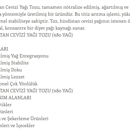
an Cevizi Yağı Tozu, tamamen nötralize edilmiş, ağartılmış ve 
yöntemiyle üretilmiş bir üründür. Bu titiz arıtma işlemi, yükse
 stabiliteye sahiptir. Toz, hindistan cevizi yağının istenen ö
al, konsantre bir diyet yağı kaynağı sunar.
TAN CEVİZİ YAĞI TOZU (%80 YAĞ)
LARI
rilmiş Yağ Entegrasyonu
ilmiş Stabilite
rilmiş Doku
ilmiş Lezzet
onel Çok Yönlülük
TAN CEVİZİ YAĞI TOZU (%80 YAĞ)
NIM ALANLARI
tikler
rünleri
a ve Şekerleme Ürünleri
leri ve İçecekler