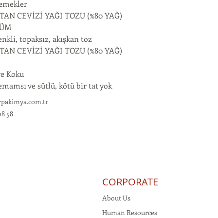
emekler
TAN CEVİZİ YAĞI TOZU (%80 YAĞ)
NÜM
nkli, topaksız, akışkan toz
TAN CEVİZİ YAĞI TOZU (%80 YAĞ)
ve Koku
emamsı ve sütlü, kötü bir tat yok
rpakimya.com.tr
18 58
CORPORATE
About Us
Human Resources