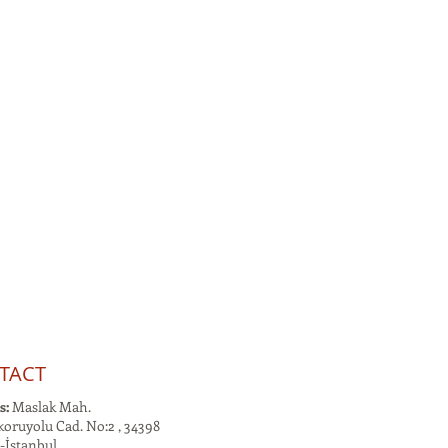
TACT
s:
Maslak Mah.
oruyolu Cad. No:2 , 34398
-İstanbul