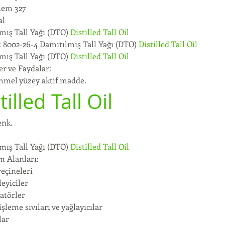
hem 327
al
mış Tall Yağı (DTO) 
Distilled Tall Oil
 8002-26-4 Damıtılmış Tall Yağı (DTO) 
Distilled Tall Oil
mış Tall Yağı (DTO) 
Distilled Tall Oil
er ve Faydalar:
mel yüzey aktif madde.
tilled Tall Oil
enk.
mış Tall Yağı (DTO) 
Distilled Tall Oil
m Alanları:
reçineleri
eyiciler
atörler
işleme sıvıları ve yağlayıcılar
lar