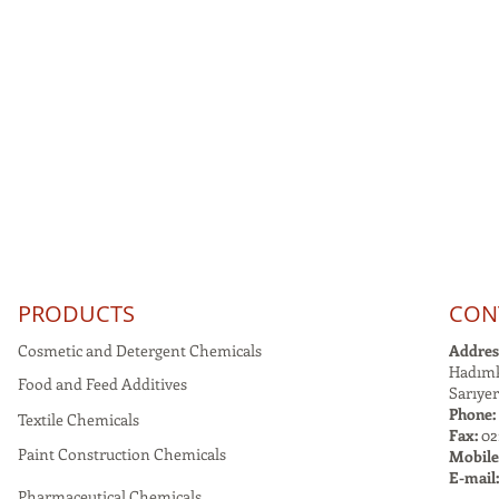
PRODUCTS
CON
Cosmetic and Detergent Chemicals
Addres
Hadımk
Food and Feed Additives
Sarıyer
Phone:
Textile Chemicals
Fax:
021
Paint Construction Chemicals
Mobile
E-mail
Pharmaceutical Chemicals