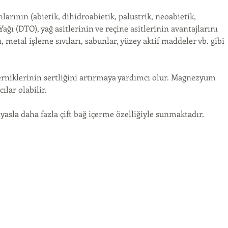
yonlarının (abietik, dihidroabietik, palustrik, neoabietik, 
ağı (DTO), yağ asitlerinin ve reçine asitlerinin avantajlarını 
ı, metal işleme sıvıları, sabunlar, yüzey aktif maddeler vb. gibi 
erniklerinin sertliğini artırmaya yardımcı olur. Magnezyum 
ılar olabilir.
asla daha fazla çift bağ içerme özelliğiyle sunmaktadır. 