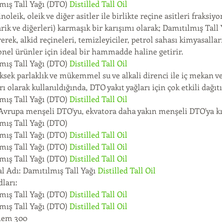
mış Tall Yağı (DTO) 
Distilled Tall Oil
linoleik, oleik ve diğer asitler ile birlikte reçine asitleri fraksi
ik ve diğerleri) karmaşık bir karışımı olarak; Damıtılmış Tall Y
rerek, alkid reçineleri, temizleyiciler, petrol sahası kimyasallar
onel ürünler için ideal bir hammadde haline getirir.
mış Tall Yağı (DTO) 
Distilled Tall Oil
ksek parlaklık ve mükemmel su ve alkali direnci ile iç mekan v
ı olarak kullanıldığında, DTO yakıt yağları için çok etkili dağıtıc
mış Tall Yağı (DTO) 
Distilled Tall Oil
 Avrupa menşeli DTO'yu, ekvatora daha yakın menşeli DTO'ya kıy
mış Tall Yağı (DTO)
mış Tall Yağı (DTO) 
Distilled Tall Oil
mış Tall Yağı (DTO) 
Distilled Tall Oil
mış Tall Yağı (DTO) 
Distilled Tall Oil 
l Adı: Damıtılmış Tall Yağı 
Distilled Tall Oil
ları:
mış Tall Yağı (DTO) 
Distilled Tall Oil
mış Tall Yağı (DTO) 
Distilled Tall Oil
hem 300