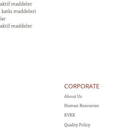
 aktif maddeler
l katkı maddeleri
lar
 aktif maddeler
CORPORATE
About Us
Human Resources
KVKK
Quality Policy