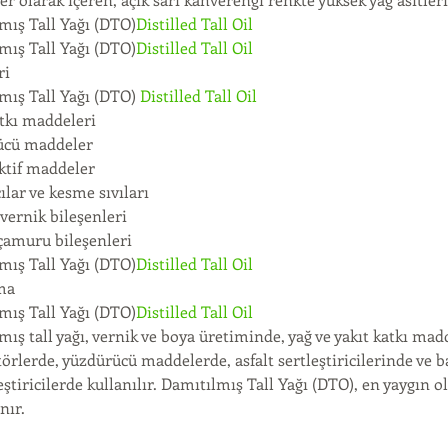
mış Tall Yağı (DTO)
Distilled Tall Oil
mış Tall Yağı (DTO)
Distilled Tall Oil
ri
mış Tall Yağı (DTO) 
Distilled Tall Oil
atkı maddeleri
ücü maddeler
ktif maddeler
ılar ve kesme sıvıları
vernik bileşenleri
çamuru bileşenleri
mış Tall Yağı (DTO)
Distilled Tall Oil
ma
mış Tall Yağı (DTO)
Distilled Tall Oil
ış tall yağı, vernik ve boya üretiminde, yağ ve yakıt katkı mad
örlerde, yüzdürücü maddelerde, asfalt sertleştiricilerinde ve 
eştiricilerde kullanılır. Damıtılmış Tall Yağı (DTO), en yaygın 
nır.