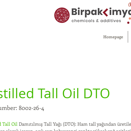
Homepage
stilled Tall Oil DTO
umber: 8002-26-4
d Tall Oil 
Damıtılmış Tall Yağı (DTO): Ham tall yağından üretilen,
er olarak içeren, açık sarı kahverengi renkte yüksek yağ asitler