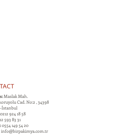
TACT
s:
Maslak Mah.
oruyolu Cad. No:2 , 34398
-İstanbul
0212 924 18 58
2 593 83 31
:
0554 149 54 20
:
info@birpakimya.com.tr