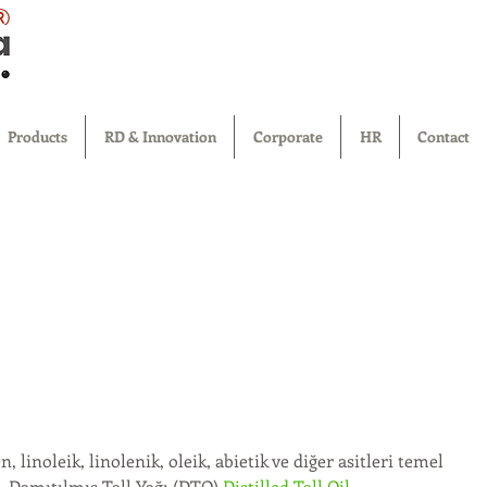
®
Products
RD & Innovation
Corporate
HR
Contact
 linoleik, linolenik, oleik, abietik ve diğer asitleri temel 
i. Damıtılmış Tall Yağı (DTO) 
Distilled Tall Oil