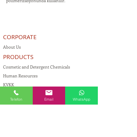
polimerizasyonunda kullanılır.
CORPORATE
About Us
PRODUCTS
Cosmetic and Detergent Chemicals
Human Resources
KVKK
Quality Policy
Telefon
Email
WhatsApp
Textile Chemicals
Paint Construction Chemicals
Pharmaceutical Chemicals
© Copyright