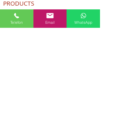
PRODUCTS
Cosmetic and Detergent Chemicals
Human Resources
Telefon
Email
WhatsApp
KVKK
Quality Policy
Textile Chemicals
Paint Construction Chemicals
Pharmaceutical Chemicals
© Copyright
CONTACT
Address:
Maslak Mah. Hadımkoruyolu Cad. No:2
, 34398
Sarıyer-İstanbul
Phone:
0212 924 18 58
Fax:
0212 593 83 31
Mobile:
0554 149 54 20
E-mail:
info@birpakimya.com.tr