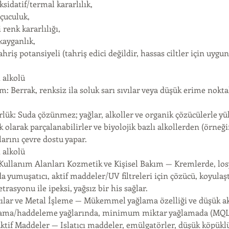
sidatif/termal kararlılık,
çuculuk,
 renk kararlılığı,
kayganlık,
hriş potansiyeli (tahriş edici değildir, hassas ciltler için uygun
 alkolü
 Berrak, renksiz ila soluk sarı sıvılar veya düşük erime noktalı
lük: Suda çözünmez; yağlar, alkoller ve organik çözücülerle yük
k olarak parçalanabilirler ve biyolojik bazlı alkollerden (örneği
arını çevre dostu yapar.
 alkolü
 Kullanım Alanları Kozmetik ve Kişisel Bakım — Kremlerde, los
 yumuşatıcı, aktif maddeler/UV filtreleri için çözücü, koyulaştır
etrasyonu ile ipeksi, yağsız bir his sağlar.
cılar ve Metal İşleme — Mükemmel yağlama özelliği ve düşük akm
ma/haddeleme yağlarında, minimum miktar yağlamada (MQL) k
ktif Maddeler — Islatıcı maddeler, emülgatörler, düşük köpüklü 