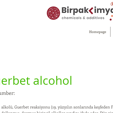
Homepage
erbet alcohol
umber:
 alkolü, Guerbet reaksiyonu (19. yüzyılın sonlarında keşfeden F
 dallanmış, doymuş birincil alkoller sınıfını ifade eder. Düz zinc