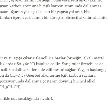
taşıyan karbon atomuna bitişik karbon atomunda dallanma) 
zunluğunun yaklaşık iki katı bir yapıya yol açar. Nasıl 
mları içeren çok adımlı bir süreçtir: Birincil alkolün aldehite
 ve su açığa çıkarır. Genellikle bazlar (örneğin, alkali metal 
lıklarda (180–360 °C) katalize edilir. Karışımlar üretebilse de, 
lıkta dallı alkoller elde edilmesini sağlar. Yaygın başlangıç ​​
u da C12–C32+ Guerbet alkollerine (çift karbon sayıları, 
: β-pozisyonunda dallanma gösteren doymuş birincil alkol 
₂CH₃)CH₂OH).
likle oda sıcaklığında sıvıdır),