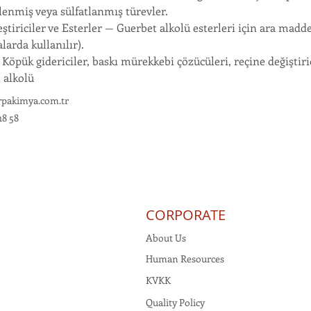
lenmiş veya sülfatlanmış türevler.
eştiriciler ve Esterler — Guerbet alkolü esterleri için ara madde 
arda kullanılır).
Köpük gidericiler, baskı mürekkebi çözücüleri, reçine değiştiri
 alkolü
rpakimya.com.tr
18 58
CORPORATE
About Us
Human Resources
KVKK
Quality Policy