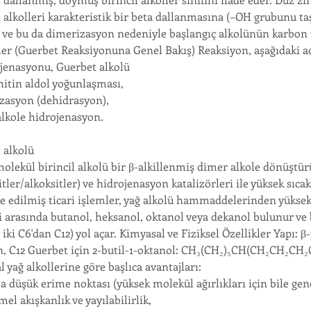
 alkolleri karakteristik bir beta dallanmasına (–OH grubunu 
 ve bu da dimerizasyon nedeniyle başlangıç ​​alkolünün karbon u
ler (Guerbet Reaksiyonuna Genel Bakış) Reaksiyon, aşağıdaki adı
jenasyonu, Guerbet alkolü
hitin aldol yoğunlaşması,
zasyon (dehidrasyon),
alkole hidrojenasyon.
 alkolü
molekül birincil alkolü bir β-alkillenmiş dimer alkole dönüştürür
tler/alkoksitler) ve hidrojenasyon katalizörleri ile yüksek sıcak
 edilmiş ticari işlemler, yağ alkolü hammaddelerinden yüksek saf
i arasında butanol, heksanol, oktanol veya dekanol bulunur ve b
 iki C6'dan C12) yol açar. Kimyasal ve Fiziksel Özellikler Yapı
n, C12 Guerbet için 2-butil-1-oktanol: CH₃(CH₂)₅CH(CH₂CH₂CH
 yağ alkollerine göre başlıca avantajları:
 düşük erime noktası (yüksek molekül ağırlıkları için bile genel
l akışkanlık ve yayılabilirlik,