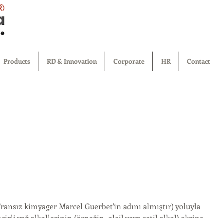
®
Products
RD & Innovation
Corporate
HR
Contact
ransız kimyager Marcel Guerbet'in adını almıştır) yoluyla 
irli yağ alkollerinin (örneğin, oleil veya setil alkol) aksine, 