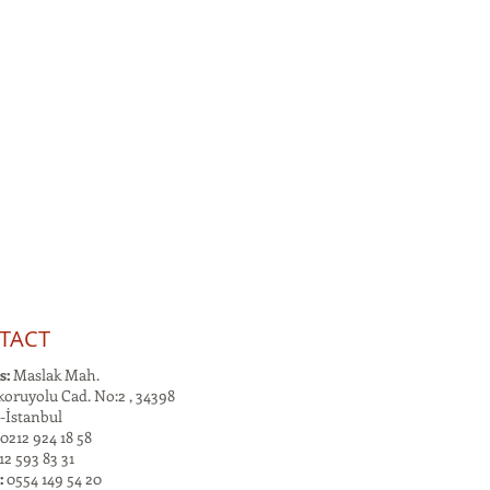
TACT
s:
Maslak Mah.
oruyolu Cad. No:2 , 34398
-İstanbul
0212 924 18 58
2 593 83 31
:
0554 149 54 20