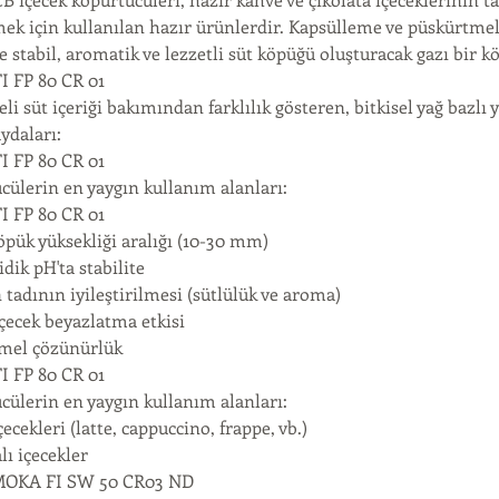
mek için kullanılan hazır ürünlerdir. Kapsülleme ve püskürtme
e stabil, aromatik ve lezzetli süt köpüğü oluşturacak gazı bir
 FP 80 CR 01
eli süt içeriği bakımından farklılık gösteren, bitkisel yağ baz
ydaları:
 FP 80 CR 01
cülerin en yaygın kullanım alanları:
 FP 80 CR 01
öpük yüksekliği aralığı (10-30 mm)
idik pH'ta stabilite
 tadının iyileştirilmesi (sütlülük ve aroma)
içecek beyazlatma etkisi
el çözünürlük
 FP 80 CR 01
cülerin en yaygın kullanım alanları:
ecekleri (latte, cappuccino, frappe, vb.)
lı içecekler
OKA FI SW 50 CR03 ND