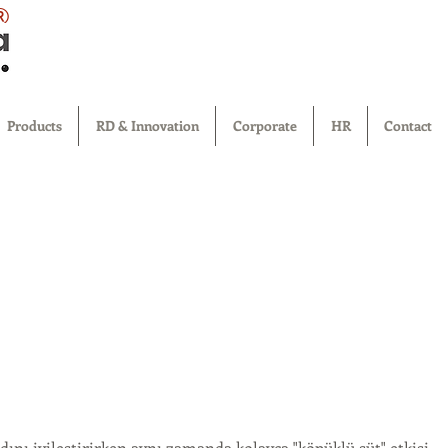
®
Products
RD & Innovation
Corporate
HR
Contact
ını iyileştirirken aynı zamanda kolayca "köpüklü süt" etkisi 