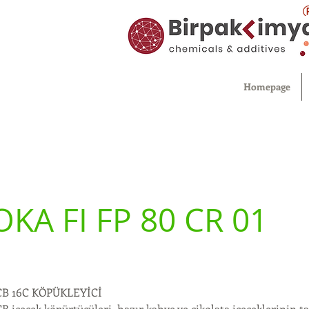
Homepage
KA FI FP 80 CR 01
B 16C KÖPÜKLEYİCİ
içecek köpürtücüleri, hazır kahve ve çikolata içeceklerinin tad