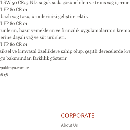
 SW 50 CR03 ND, soğuk suda çözünebilen ve trans yağ içermeyen
 FP 80 CR 01
 bazlı yağ tozu, ürünlerinizi geliştirecektir.
 FP 80 CR 01
ünlerin, hazır yemeklerin ve fırıncılık uygulamalarının krema v
erine dayalı yağ ve süt ürünleri.
 FP 80 CR 01
iziksel ve kimyasal özelliklere sahip olup, çeşitli derecelerde
ğu bakımından farklılık gösterir.
rpakimya.com.tr
18 58
CORPORATE
About Us