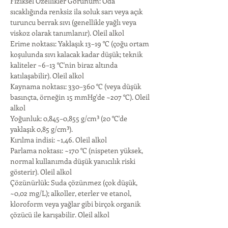
Fiziksel Özellikler Görünüm: Oda 
sıcaklığında renksiz ila soluk sarı veya açık 
turuncu berrak sıvı (genellikle yağlı veya 
viskoz olarak tanımlanır). Oleil alkol
Erime noktası: Yaklaşık 13–19 °C (çoğu ortam 
koşulunda sıvı kalacak kadar düşük; teknik 
kaliteler ~6–13 °C'nin biraz altında 
katılaşabilir). Oleil alkol
Kaynama noktası: 330–360 °C (veya düşük 
basınçta, örneğin 15 mmHg'de ~207 °C). Oleil 
alkol
Yoğunluk: 0,845–0,855 g/cm³ (20 °C'de 
yaklaşık 0,85 g/cm³).
Kırılma indisi: ~1,46. Oleil alkol
Parlama noktası: ~170 °C (nispeten yüksek, 
normal kullanımda düşük yanıcılık riski 
gösterir). Oleil alkol
Çözünürlük: Suda çözünmez (çok düşük, 
~0,02 mg/L); alkoller, eterler ve etanol, 
kloroform veya yağlar gibi birçok organik 
çözücü ile karışabilir. Oleil alkol