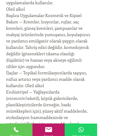
uygulamalarda kullanılır.
Oleil alkol
Başlıca Uygulamalar Kozmetik ve Kişisel 
Bakım — Kremler, losyonlar, rujlar, saç 
kremleri, güneş kremleri, şampuanlar ve 
makyaj ürünlerinde yumuşatıcı, koyulaştırıcı 
ve yardımcı emülgatör olarak yaygın olarak 
kullanılır. Tahriş edici değildir, komedojenik 
değildir (gözenekleri tıkama olasılığı 
düşüktür) ve hassas veya akneye eğilimli 
ciltler için uygundur.
İlaçlar — Topikal formülasyonlarda taşıyıcı, 
nüfuz artırıcı veya yardımcı madde olarak 
kullanılır. Oleil alkol
Endüstriyel — Yağlayıcılarda 
(otomotiv/tekstil), köpük gidericilerde, 
plastikleştiricilerde (örneğin, baskı 
mürekkepleri için), yüzey aktif maddelerde, 
etoksilasyon hammaddesinde ve 
esterler/sülfatlar için ara madde olarak 
kullanılır. Oleil alkol