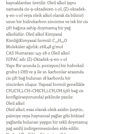
kaynaklardan üretilir. Oleil alkol (aynı 
zamanda cis-9-oktadecen-1-ol, (Z)-oktadek-
9-en-1-ol veya oleik alkol olarak da bilinir) 
uzun bir hidrokarbon zincirine ve tek bir cis 
çift bağına sahip doymamış bir yağ 
alkolüdür. Oleil alkol Kimyasal 
KimliğiKimyasal formül: C₁₈H₃₆O
Moleküler ağırlık: 268,48 g/mol
CAS Numarası: 143-28-2 Oleil alkol
IUPAC adı: (Z)-Oktadek-9-en-1-ol
Yapı: Bir ucunda (1. pozisyon) bir hidroksil 
grubu (-OH) ve 9 ile 10. karbonlar arasında 
cis çift bağ bulunan 18 karbonlu bir 
zincirden oluşur. Yapısal formül genellikle 
CH₃(CH₂)₇CH=CH(CH₂)₇CH₂OH (çift bağ cis 
konfigürasyonunda) şeklinde yazılır.
Oleil alkol
Oleil alkol, esas olarak oleik asidin (zeytin, 
palmiye veya hayvansal yağlar gibi bitkisel 
yağlarda bulunan yaygın bir tekli doymamış 
yağ asidi) indirgenmesinden elde edilir. 