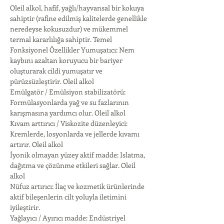
Oleil alkol, hafif, yağlı/hayvansal bir kokuya 
sahiptir (rafine edilmiş kalitelerde genellikle 
neredeyse kokusuzdur) ve mükemmel 
termal kararlılığa sahiptir. Temel 
Fonksiyonel Özellikler Yumuşatıcı: Nem 
kaybını azaltan koruyucu bir bariyer 
oluşturarak cildi yumuşatır ve 
pürüzsüzleştirir. Oleil alkol
Emülgatör / Emülsiyon stabilizatörü: 
Formülasyonlarda yağ ve su fazlarının 
karışmasına yardımcı olur. Oleil alkol
Kıvam arttırıcı / Viskozite düzenleyici: 
Kremlerde, losyonlarda ve jellerde kıvamı 
artırır. Oleil alkol
İyonik olmayan yüzey aktif madde: Islatma, 
dağıtma ve çözünme etkileri sağlar. Oleil 
alkol
Nüfuz artırıcı: İlaç ve kozmetik ürünlerinde 
aktif bileşenlerin cilt yoluyla iletimini 
iyileştirir.
Yağlayıcı / Ayırıcı madde: Endüstriyel 