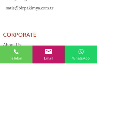
satis@birpakimya.com.tr
CORPORATE
About Us
PRODUCTS
Telefon
Email
WhatsApp
Cosmetic and Detergent Chemicals
Human Resources
KVKK
Quality Policy
Textile Chemicals
Paint Construction Chemicals
Pharmaceutical Chemicals
© Copyright