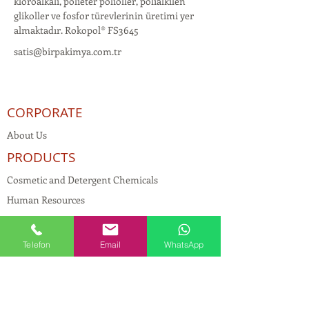
kloroalkali, polieter polioller, polialkilen 
glikoller ve fosfor türevlerinin üretimi yer 
almaktadır. Rokopol® FS3645
satis@birpakimya.com.tr
CORPORATE
About Us
PRODUCTS
Cosmetic and Detergent Chemicals
Human Resources
KVKK
Quality Policy
Telefon
Email
WhatsApp
Textile Chemicals
Paint Construction Chemicals
Pharmaceutical Chemicals