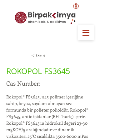
®
< Geri
ROKOPOL FS3645
Cas Number:
Rokopol® FS3645, %45 polimer içeriğine 
sahip, beyaz, saydam olmayan sıvı 
formunda bir polieter polioldür. Rokopol® 
FS3645, antioksidanlar (BHT hariç) içerir. 
Rokopol® FS3645'in hidroksil değeri 23-30 
mgKOH/g aralığındadır ve dinamik 
viskozitesi 25°C sıcaklıkta 3500-6000 mPas 