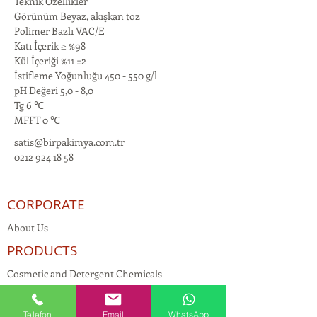
Teknik Özellikler
Görünüm Beyaz, akışkan toz
Polimer Bazlı VAC/E
Katı İçerik ≥ %98
Kül İçeriği %11 ±2
İstifleme Yoğunluğu 450 - 550 g/l
pH Değeri 5,0 - 8,0
Tg 6 ℃
MFFT 0 ℃
satis@birpakimya.com.tr
0212 924 18 58
CORPORATE
About Us
PRODUCTS
Cosmetic and Detergent Chemicals
Human Resources
KVKK
Telefon
Email
WhatsApp