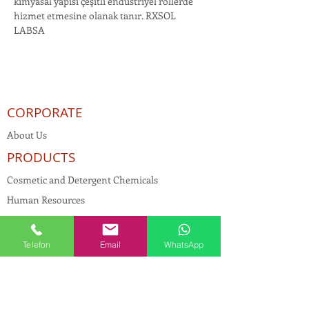
kimyasal yapısı çeşitli endüstriyel rollerde 
hizmet etmesine olanak tanır. RXSOL 
LABSA
CORPORATE
About Us
PRODUCTS
Cosmetic and Detergent Chemicals
Human Resources
KVKK
Quality Policy
Telefon
Email
WhatsApp
Textile Chemicals
Paint Construction Chemicals
Pharmaceutical Chemicals