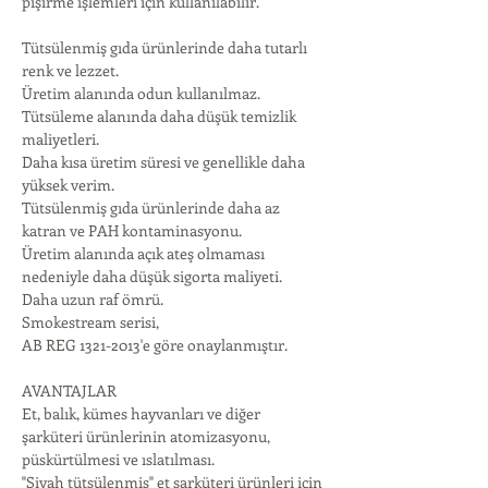
pişirme işlemleri için kullanılabilir.
Tütsülenmiş gıda ürünlerinde daha tutarlı 
renk ve lezzet.
Üretim alanında odun kullanılmaz.
Tütsüleme alanında daha düşük temizlik 
maliyetleri.
Daha kısa üretim süresi ve genellikle daha 
yüksek verim.
Tütsülenmiş gıda ürünlerinde daha az 
katran ve PAH kontaminasyonu.
Üretim alanında açık ateş olmaması 
nedeniyle daha düşük sigorta maliyeti.
Daha uzun raf ömrü.
Smokestream serisi,
AB REG 1321-2013'e göre onaylanmıştır.
AVANTAJLAR
Et, balık, kümes hayvanları ve diğer 
şarküteri ürünlerinin atomizasyonu, 
püskürtülmesi ve ıslatılması.
"Siyah tütsülenmiş" et şarküteri ürünleri için 