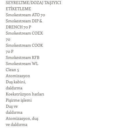
SEYRELTME/DOZAJ TAŞIYICI 
ETİKETLEME
Smokestream ATO 70
Smokestream DIP &
DRENCH 70 P
Smokestream COEX
70
Smokestream COOK
70 P
Smokestream KFB
Smokestream WL
Clean 5
Atomizasyon
Duş kabini,
daldırma
Koekstrüzyon hatları
Pişirme işlemi
Duş ve
daldırma
Atomizasyon, duş
ve daldırma