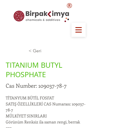
®
< Geri
TITANIUM BUTYL
PHOSPHATE
Cas Number:
109037-78-7
TİTANYUM BÜTİL FOSFAT
SATIŞ ÖZELLİKLERİ CAS Numarası: 109037-
78-7
MÜLKİYET SINIRLARI
Görünüm Renksiz ila saman rengi, berrak 
sıvı