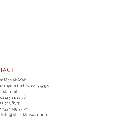
TACT
s:
Maslak Mah.
oruyolu Cad. No:2 , 34398
-İstanbul
0212 924 18 58
2 593 83 31
:
0554 149 54 20
:
info@birpakimya.com.tr