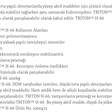
ta yapılı deterjanlarda yüzey aktif maddeler için çözücü olarak
rda stabilite sağlarken aynı zamanda hidrotropiktir. TRITON™ 
ik olarak parçalanabilir olarak kabul edilir. TRITON™ H-66 
™ H-66 Kullanım Alanları
yon polimerizasyonu
a yüksek yapılı temizleyici sistemler
rı
lektrostatik emülsiyon stabilizatörü
lama yeteneği
 H-66  Korozyon önleme özellikleri
biyolojik olarak parçalanabilir
H-66 1200kg
H-66, DOW tarafından üretilen, düşük/orta yapılı deterjanlard
ey aktif maddedir. Hem asidik hem de alkali koşullarda stabilit
parçalanabilir. TRITON H-66, tamponlama yeteneği ve korozyon 
zatörüdür.TRITON™ H-66  Bu yüzey aktif madde, düşük ila yüksek
™ H-66 Ürün No. 1000473